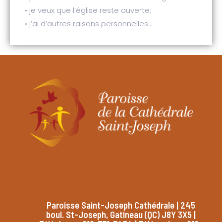
• je veux que l’église reste ouverte;
• j’ai d’autres raisons personnelles…
Paroisse Saint-Joseph Cathédrale | 245
boul. St-Joseph, Gatineau (QC) J8Y 3X5 |