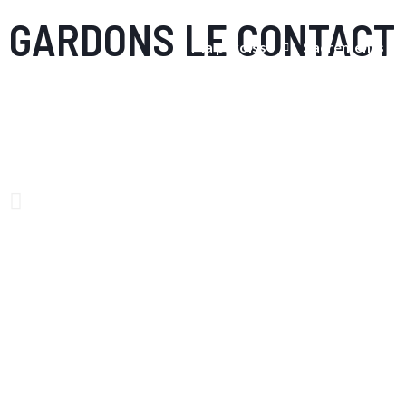
Aller
GARDONS LE CONTACT
au
Ma paroisse
Sacrements
contenu