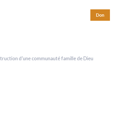
ns religieux
Contact
Don
struction d’une communauté famille de Dieu