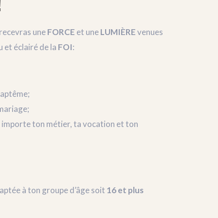
!
u recevras une
FORCE
et une
LUMIÈRE
venues
 et éclairé de la
FOI
:
 baptême;
mariage;
 importe ton métier, ta vocation et ton
aptée à ton groupe d’âge soit
16 et plus