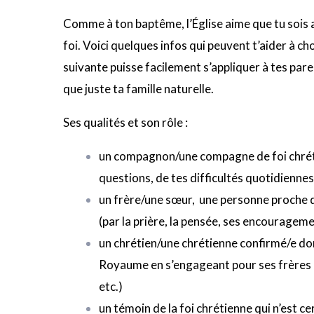
Comme à ton baptême, l’Église aime que tu sois 
foi. Voici quelques infos qui peuvent t’aider à ch
suivante puisse facilement s’appliquer à tes pare
que juste ta famille naturelle.
Ses qualités et son rôle :
un compagnon/une compagne de foi chrétienn
questions, de tes difficultés quotidiennes,
un frère/une sœur, une personne proche de
(par la prière, la pensée, ses encourageme
un chrétien/une chrétienne confirmé/e dont
Royaume en s’engageant pour ses frères e
etc.)
un témoin de la foi chrétienne qui n’est ce